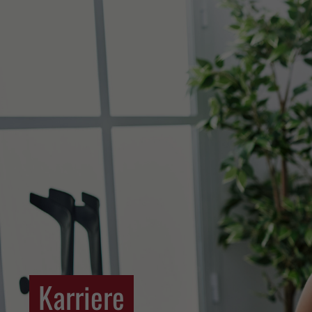
Supp
Login
Lorem i
Benutzername
2
Passwort
We offe
Anmelden
Mon - F
Register
|
Lost your password?
Karriere