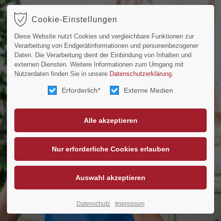
Cookie-Einstellungen
ort
Get in touch
Diese Website nutzt Cookies und vergleichbare Funktionen zur
Verarbeitung von Endgerätinformationen und personenbezogener
psum dolor sit amet:
Cybersteel Inc.
Daten. Die Verarbeitung dient der Einbindung von Inhalten und
externen Diensten. Weitere Informationen zum Umgang mit
376-293 City Road, Suite 600
Nutzerdaten finden Sie in unsere
Datenschutzerklärung
.
San Francisco, CA 94102
Erforderlich*
Externe Medien
4h
/ 365days
Have any questions?
+44 1234 567 890
Drop us a line
r support for our customers
info@yourdomain.com
ri 8:00am - 5:00pm
(GMT +1)
Datenschutz
Impressum