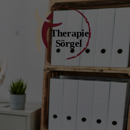
About us
Lorem ipsum dolor sit amet,
consectetuer adipiscing elit.
Aenean commodo ligula eget dolor.
Aenean massa. Cum sociis natoque
penatibus et magnis dis parturient
montes, nascetur ridiculus mus.
Donec quam felis, ultricies nec.